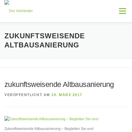
Zum
Inhalt
Menü
springen
HOME
LEISTUNGEN
AKTUELLES
ZUKUNFTSWEISENDE
ALTBAUSANIERUNG
ÜBER MICH
KONTAKT
zukunftsweisende Altbausanierung
VERÖFFENTLICHT AM
30. MÄRZ 2017
Zukunftsweisende Altbausanierung – Begleiten Sie uns!