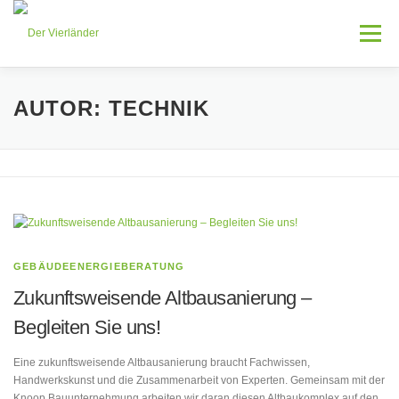
Zum
Inhalt
Menü
springen
HOME
LEISTUNGEN
AKTUELLES
AUTOR:
TECHNIK
ÜBER MICH
KONTAKT
GEBÄUDEENERGIEBERATUNG
Zukunftsweisende Altbausanierung –
Begleiten Sie uns!
Eine zukunftsweisende Altbausanierung braucht Fachwissen,
Handwerkskunst und die Zusammenarbeit von Experten. Gemeinsam mit der
Knoop Bauunternehmung arbeiten wir daran diesen Altbaukomplex auf den