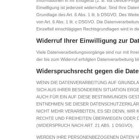
Informationen in Ihr Endgerät (z. B. via Device-Fing
Einwilligung ist jederzeit widerrufbar. Sind Ihre Da
Grundlage des Art. 6 Abs. 1 lit. b DSGVO. Des Weiter
von Art. 6 Abs. 1 lit. c DSGVO. Die Datenverarbeitun
Einzelfall einschlägigen Rechtsgrundlagen wird in d
Widerruf Ihrer Einwilligung zur Da
Viele Datenverarbeitungsvorgänge sind nur mit Ihrer 
der bis zum Widerruf erfolgten Datenverarbeitung bl
Widerspruchsrecht gegen die Date
WENN DIE DATENVERARBEITUNG AUF GRUNDLAGE 
SICH AUS IHRER BESONDEREN SITUATION ERG
AUCH FÜR EIN AUF DIESE BESTIMMUNGEN GES
ENTNEHMEN SIE DIESER DATENSCHUTZERKLÄR
NICHT MEHR VERARBEITEN, ES SEI DENN, WI
RECHTE UND FREIHEITEN ÜBERWIEGEN ODER 
(WIDERSPRUCH NACH ART. 21 ABS. 1 DSGVO).
WERDEN IHRE PERSONENBEZOGENEN DATEN VER