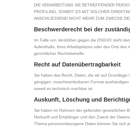
DIE VERARBEITUNG SIE BETREFFENDER PERS
PROFILING, SOWEIT ES MIT SOLCHER DIREKT
ANSCHLIESSEND NICHT MEHR ZUM ZWECKE DER
Beschwerde­recht bei der zuständi
Im Falle von Verstößen gegen die DSGVO steht den 
Aufenthalts, ihres Arbeitsplatzes oder des Orts de
gerichtlicher Rechtsbehelfe.
Recht auf Daten­übertrag­barkeit
Sie haben das Recht, Daten, die wir auf Grundlage Ih
gängigen, maschinenlesbaren Format aushändigen zu 
soweit es technisch machbar ist.
Auskunft, Löschung und Berichti
Sie haben im Rahmen der geltenden gesetzlichen Be
Herkunft und Empfänger und den Zweck der Datenver
Thema personenbezogene Daten können Sie sich je