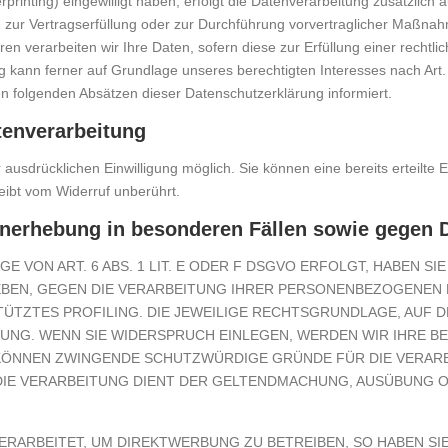
erprinting) eingewilligt haben, erfolgt die Datenverarbeitung zusätzlic
ten zur Vertragserfüllung oder zur Durchführung vorvertraglicher Maßnah
en verarbeiten wir Ihre Daten, sofern diese zur Erfüllung einer rechtli
g kann ferner auf Grundlage unseres berechtigten Interesses nach Art. 6
en folgenden Absätzen dieser Datenschutzerklärung informiert.
tenverarbeitung
ausdrücklichen Einwilligung möglich. Sie können eine bereits erteilte E
eibt vom Widerruf unberührt.
nerhebung in besonderen Fällen sowie gegen 
VON ART. 6 ABS. 1 LIT. E ODER F DSGVO ERFOLGT, HABEN SIE
EBEN, GEGEN DIE VERARBEITUNG IHRER PERSONENBEZOGENEN 
TÜTZTES PROFILING. DIE JEWEILIGE RECHTSGRUNDLAGE, AUF D
UNG. WENN SIE WIDERSPRUCH EINLEGEN, WERDEN WIR IHRE
R KÖNNEN ZWINGENDE SCHUTZWÜRDIGE GRÜNDE FÜR DIE VERARB
DIE VERARBEITUNG DIENT DER GELTENDMACHUNG, AUSÜBUNG
ARBEITET, UM DIREKTWERBUNG ZU BETREIBEN, SO HABEN SIE