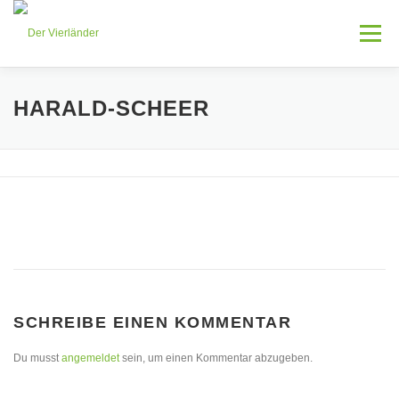
Zum
Inhalt
Menü
springen
HOME
LEISTUNGEN
AKTUELLES
HARALD-SCHEER
ÜBER MICH
KONTAKT
SCHREIBE EINEN KOMMENTAR
Du musst
angemeldet
sein, um einen Kommentar abzugeben.