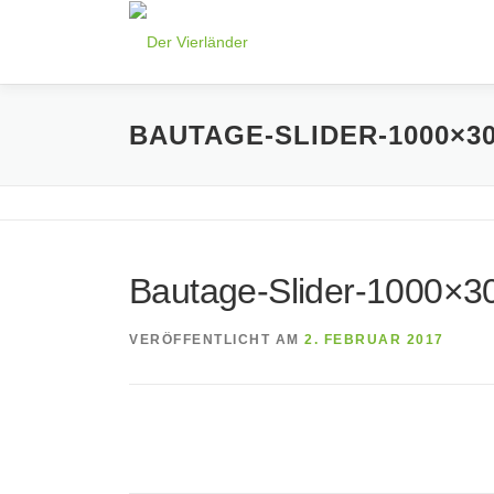
Zum
Inhalt
springen
BAUTAGE-SLIDER-1000×3
Bautage-Slider-1000×3
VERÖFFENTLICHT AM
2. FEBRUAR 2017